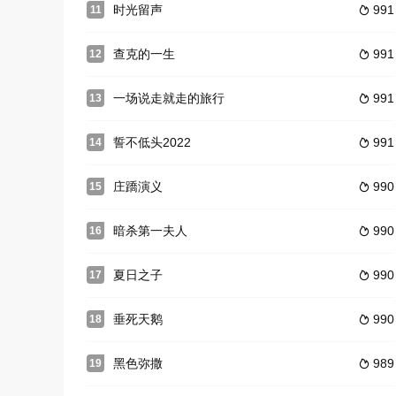
时光留声
991
11

查克的一生
991
12

一场说走就走的旅行
991
13

誓不低头2022
991
14

庄蹻演义
990
15

暗杀第一夫人
990
16

夏日之子
990
17

垂死天鹅
990
18

黑色弥撒
989
19
