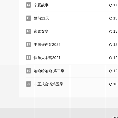
宁夏故事
17
14

婚前21天
13
15

家政女皇
13
16

中国好声音2022
12
17

快乐大本营2021
12
18

哈哈哈哈哈 第二季
12
19

非正式会谈第五季
10
20
