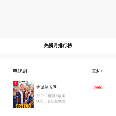
热播月排行榜
电视剧
更多

1
尝试第五季
991

2026 / 英国 / 欧美
状态：更新第05集