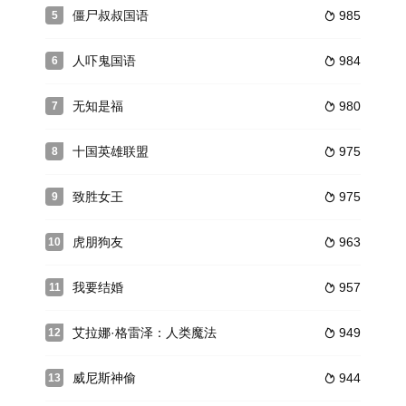
僵尸叔叔国语
985
5

人吓鬼国语
984
6

无知是福
980
7

十国英雄联盟
975
8

致胜女王
975
9

虎朋狗友
963
10

我要结婚
957
11

艾拉娜·格雷泽：人类魔法
949
12

威尼斯神偷
944
13
