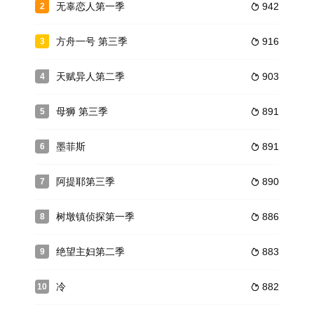
无辜恋人第一季
942
2

方舟一号 第三季
916
3

天赋异人第二季
903
4

母狮 第三季
891
5

墨菲斯
891
6

阿提耶第三季
890
7

树墩镇侦探第一季
886
8

绝望主妇第二季
883
9

冷
882
10
