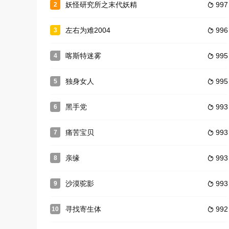
妖怪研究所之末代妖精
997
2

左右为难2004
996
3

喀斯特迷雾
995
4

独身女人
995
5

黑手党
993
6

痛苦宝贝
993
7

亲缘
993
8

沙漠驼影
993
9

寻找寄生体
992
10
