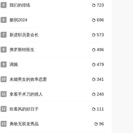
我们的排练
723
5

脆弱2024
696
6

新进职员姜会长
573
7

弗罗斯特医生
496
8

调频
479
9

未婚男女的效率恋爱
341
10

拿着手术刀的猎人
240
11

吹着风的好日子
111
12

勇敢无双龙秀晶
96
13
