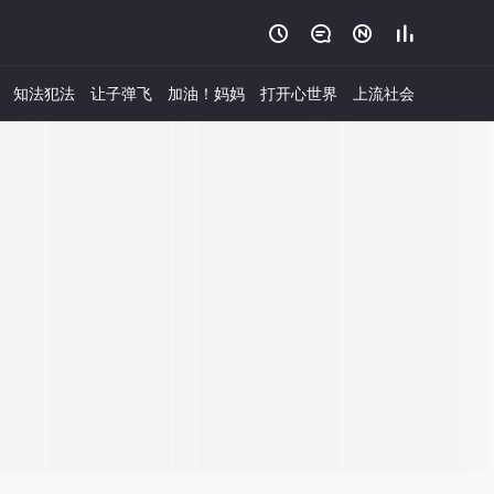




知法犯法
让子弹飞
加油！妈妈
打开心世界
上流社会