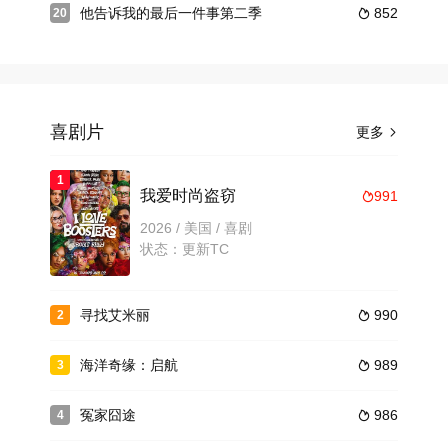
他告诉我的最后一件事第二季
852
20

喜剧片
更多

1
我爱时尚盗窃
991

2026 / 美国 / 喜剧
状态：更新TC
寻找艾米丽
990
2

海洋奇缘：启航
989
3

冤家囧途
986
4
