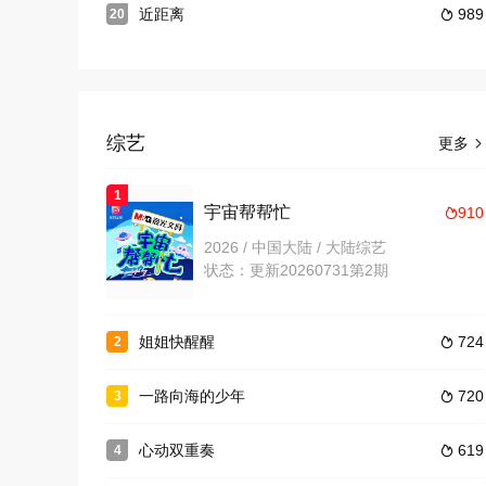
近距离
989
20

综艺
更多

1
宇宙帮帮忙
910

2026 / 中国大陆 / 大陆综艺
状态：更新20260731第2期
姐姐快醒醒
724
2

一路向海的少年
720
3

心动双重奏
619
4
