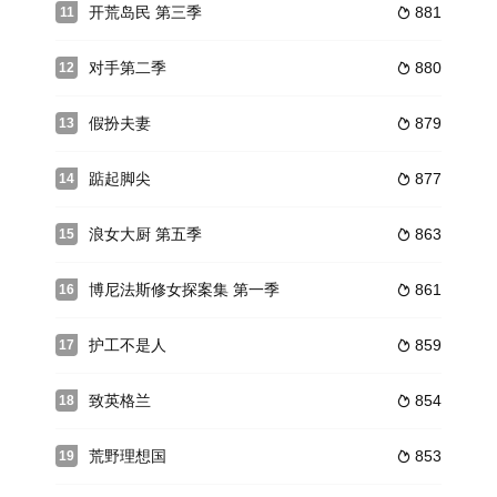
开荒岛民 第三季
881
11

对手第二季
880
12

假扮夫妻
879
13

踮起脚尖
877
14

浪女大厨 第五季
863
15

博尼法斯修女探案集 第一季
861
16

护工不是人
859
17

致英格兰
854
18

荒野理想国
853
19
