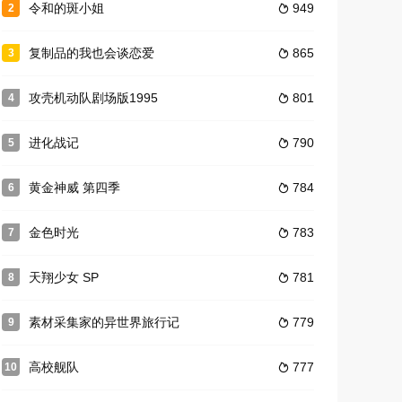
令和的斑小姐
949
2

复制品的我也会谈恋爱
865
3

攻壳机动队剧场版1995
801
4

进化战记
790
5

黄金神威 第四季
784
6

金色时光
783
7

天翔少女 SP
781
8

素材采集家的异世界旅行记
779
9

高校舰队
777
10
