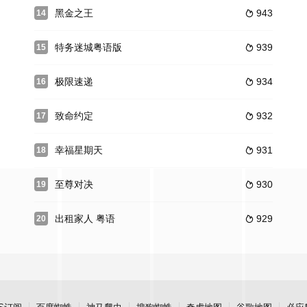
黑金之王
943
14

特务迷城粤语版
939
15

极限速递
934
16

致命约定
932
17

幸福星期天
931
18

至尊对决
930
19

出租家人 粤语
929
20
