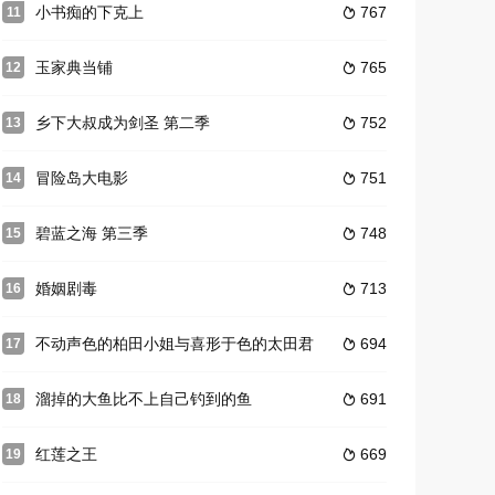
小书痴的下克上
767
11

玉家典当铺
765
12

乡下大叔成为剑圣 第二季
752
13

冒险岛大电影
751
14

碧蓝之海 第三季
748
15

婚姻剧毒
713
16

不动声色的柏田小姐与喜形于色的太田君
694
17

溜掉的大鱼比不上自己钓到的鱼
691
18

红莲之王
669
19
