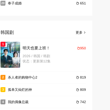
奉子成婚
651
20

韩国剧
更多

1
明天也要上班！
950

2026 / 韩国 / 韩剧
状态：更新第12集
杀人者的购物中心2
819
2

孤单又灿烂的神
809
3

我的偶像总裁
742
4
