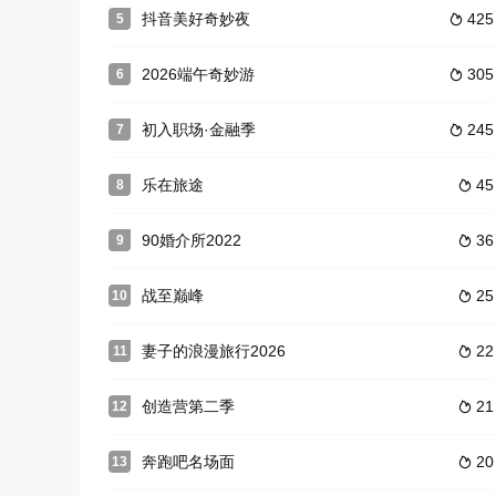
抖音美好奇妙夜
425
5

2026端午奇妙游
305
6

初入职场·金融季
245
7

乐在旅途
45
8

90婚介所2022
36
9

战至巅峰
25
10

妻子的浪漫旅行2026
22
11

创造营第二季
21
12

奔跑吧名场面
20
13
