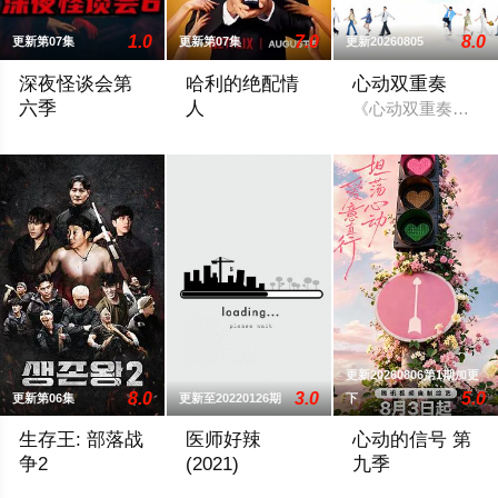
1.0
7.0
8.0
更新第07集
更新第07集
更新20260805
深夜怪谈会第
哈利的绝配情
心动双重奏
六季
人
《心动双重奏》首
2025 / 韩国 / 金九拉,金淑,金浩英
He’s flirted, fallen in love, hooked up, and
更新20260806第1期加更
8.0
3.0
5.0
更新第06集
更新至20220126期
下
生存王: 部落战
医师好辣
心动的信号 第
争2
(2021)
九季
是在野外生存10天比拼技能、体能、精神力、战略战术的生存类
是东森电视制作和监制的东森综合台谈话
节目以“坦荡心动