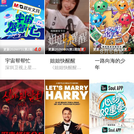
4.0
1.0
1.0
更新20260731第2期
更新20260805第1期加更
更新20260806超前加更
宇宙帮帮忙
姐姐快醒醒
一路向海的少
年
深圳卫视上星综艺《宇宙帮帮忙》是一档以文具快闪店为场景的
《姐姐快醒醒》是由刘恋主理的一档女性
节目将5位少年空