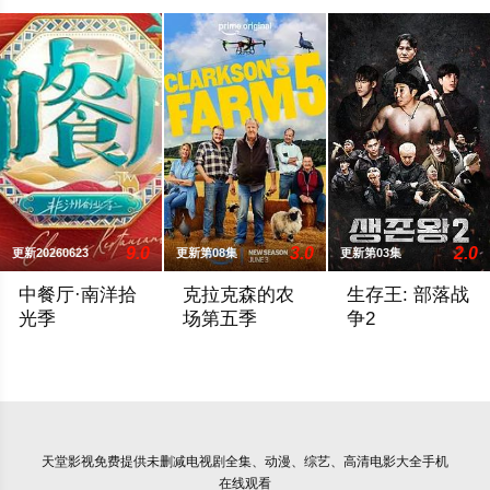
9.0
3.0
2.0
更新20260623
更新第08集
更新第03集
中餐厅·南洋拾
克拉克森的农
生存王: 部落战
光季
场第五季
争2
《中餐厅》第十年，将在“南洋拾光”的氛围中，打造一家独具风
亚马逊续订《克拉克森的农场》第五季。
是在野外生存10
天堂影视
免费提供未删减电视剧全集、动漫、综艺、高清电影大全手机
在线观看