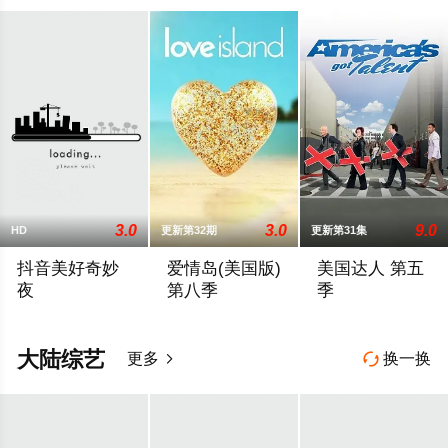
3.0
3.0
9.0
HD
更新第32期
更新第31集
抖音美好奇妙
爱情岛(美国版)
美国达人 第五
夜
第八季
季
2019抖音美好奇妙夜宣布正式定档于10月19日,并将实时登陆浙
暂无剧情简介
The fifth season of 
大陆综艺
更多
换一换

