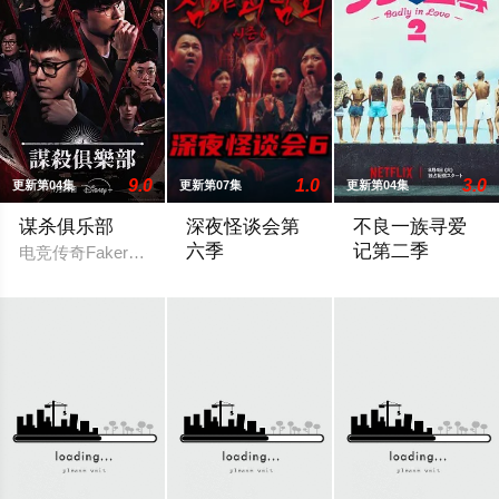
9.0
1.0
3.0
更新第04集
更新第07集
更新第04集
谋杀俱乐部
深夜怪谈会第
不良一族寻爱
六季
记第二季
电竞传奇Faker、东方神起的最强昌珉、TXT的杋圭等神级阵
2025 / 韩国 / 金九拉,金淑,金浩英
本季将舞台搬到了