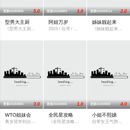
5.0
1.0
2.0
更新20260806
更新20260803
更新202509111
型男大主厨
阿姐万岁
姊妹靓起来
《型男大主厨》自2006年7月10日首播推出以来，收视率长期
2023 / 台湾 / 港台综艺
《姊妹靓起来》由
3.0
1.0
4.0
更新20260805
更新20260805
更新20260805
WTO姐妹会
全民星攻略
小姐不熙娣
离乡背井到台湾生活、读书，每个台湾新住民难免会因为文化差
《全民星攻略》日本毕业典礼向学长要制
自带女王气势的 I