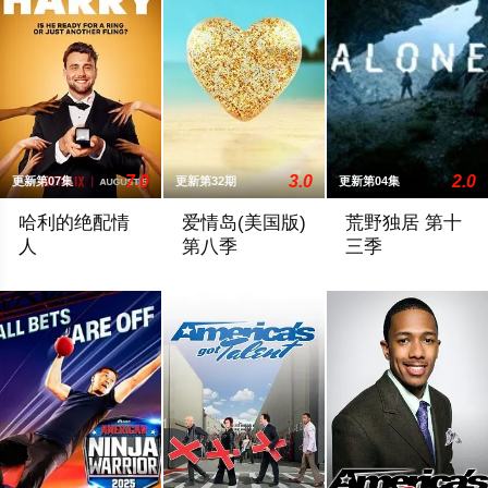
7.0
3.0
2.0
更新第07集
更新第32期
更新第04集
哈利的绝配情
爱情岛(美国版)
荒野独居 第十
人
第八季
三季
He’s flirted, fallen in love, hooked up, and broken up. He’s even
暂无剧情简介
拍摄地点：本季重返