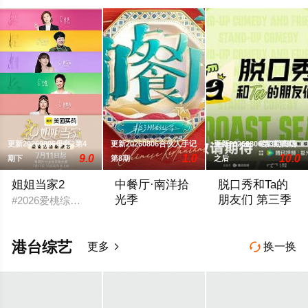
更新20260806母带2第4
更新20260806合伙人手记
更新20260806第3期离场
9.0
1.0
10.0
期下
第8期
之后
姐姐当家2
中餐厅·南洋拾
脱口秀和Ta的
光季
朋友们 第三季
#2026爱桃综快乐不重样# #姐姐当家# 第二季惊喜回归，看
《中餐厅》第十年，将在“南洋拾光”的氛
脱口秀顶级竞技舞台
港台综艺
更多
换一换

