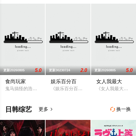
5.0
2.0
5.0
更新20260805
更新30230724
更新20260805
食尚玩家
娱乐百分百
女人我最大
鬼马搞怪的浩角翔起、莎莎及其他主持人，以轻松有趣、非一般
《娱乐百分百》是八大综合台一档娱乐新
《女人我最大》是
日韩综艺
更多
换一换

