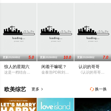
5.0
10.0
7.0
更新20260802
更新20260802
更新20260802
惊人的星期六
闲着干嘛呢？
认识的哥哥
这是一档结合音乐+美食+答题的新综艺。由申东烨、SHINee 
金泰浩PD和刘在锡一起合作的MBC新综
《认识的哥哥》节
欧美综艺
更多
换一换

