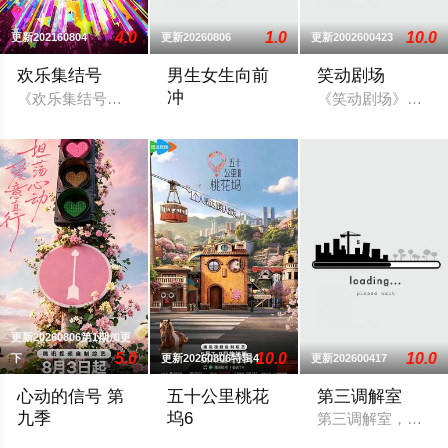
4.0
1.0
10.0
更新202160804
更新20260806
更新2002600423
欢乐集结号
男生女生向前
笑动剧场
冲
《欢乐集结号》在娱乐资讯类栏目中一枝独秀，领跑全国，是辽
《笑动剧场》是北京
《男生女生向前冲》是安徽卫视的一档全民
更新20260806第1期加更
5.0
10.0
10.0
下
更新20260806特辑4
更新202600417
心动的信号 第
五十公里桃花
第三调解室
九季
坞6
第三调解室，说法
节目以“坦荡心动，爱意直行”为核心主题，聚焦真诚直白的新式
节目以“城市角落”为主题，集结15位多元