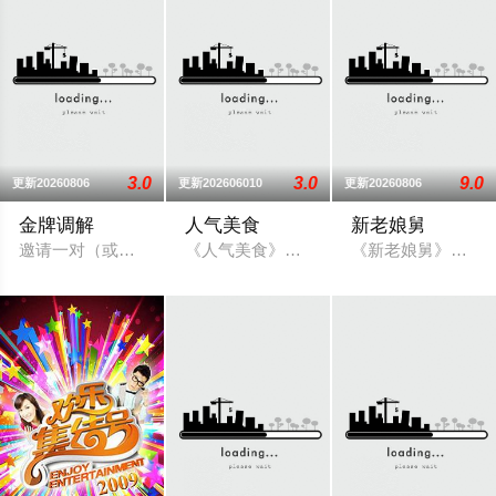
3.0
3.0
9.0
更新20260806
更新202606010
更新20260806
金牌调解
人气美食
新老娘舅
邀请一对（或多个）有矛盾的当事人进入演播室，主持人和人民
《人气美食》以人气小店、民间美食、烹饪
《新老娘舅》栏目