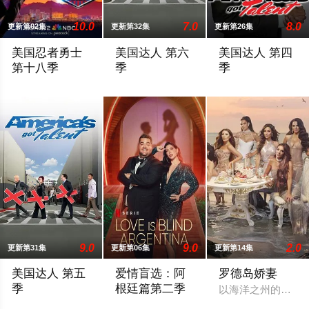
10.0
7.0
8.0
更新第02集
更新第32集
更新第26集
美国忍者勇士
美国达人 第六
美国达人 第四
第十八季
季
季
Are you ready for another obstacle course? American Ninja Warrio
你的生活中，有私底下引以为豪，却不敢拿出来
The fourth season o
9.0
9.0
2.0
更新第31集
更新第06集
更新第14集
美国达人 第五
爱情盲选：阿
罗德岛娇妻
季
根廷篇第二季
以海洋之州的海岸
The fifth season of America's Got Talent, an American televis
2026 / 其它 / 欧美综艺