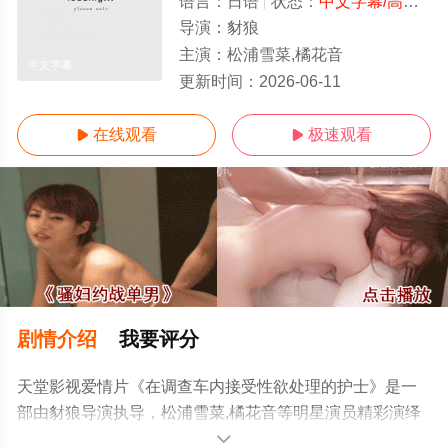
语言：
日语
状态：
中文字幕/高清
- 
导演：
豺狼
主演：
松浦雪菜,橘花音
中文字幕
更新时间：
2026-06-11
在线观看
极速观看


剧情介绍
我要评分
天堂影视爱情片《在调查车内接受性欲处理的护士》是一
部由豺狼导演执导，松浦雪菜,橘花音等明星演员精彩演绎
的日本电影，手机免费观看高清无删减完整版电影大全就
