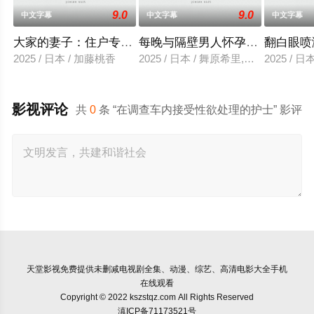
9.0
9.0
中文字幕
中文字幕
中文字幕
大家的妻子：住户专用洞口
每晚与隔壁男人怀孕性爱
翻白眼喷
2025 / 日本 / 加藤桃香
2025 / 日本 / 舞原希里,佐川金二
2025 / 
影视评论
共
0
条 “在调查车内接受性欲处理的护士” 影评
天堂影视
免费提供未删减电视剧全集、动漫、综艺、高清电影大全手机
在线观看
Copyright © 2022 kszstqz.com All Rights Reserved
滇ICP备71173521号