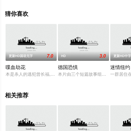
电影，手机免费观看高清无删减完整版电影大全就上天堂
电影网，更多相关信息可移步至豆瓣电影、电视猫或剧情
猜你喜欢
网等平台了解。
。
7.0
3.0
更新HD国语无字
HD
更新HD中
喋血劫花
德国恐惧
迷情纽约
本是杀人的逃犯曾长福,重获自由之身.不想,适才呼吸到新鲜空气,
本片由三个短篇故事组成：年轻女孩
一群居住
相关推荐