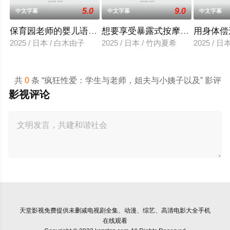
5.0
9.0
中文字幕
中文字幕
中文字幕
保育园老师的婴儿语让人超兴奋
想要享受暴露式按摩的已婚女子
用身体偿
2025 / 日本 / 白木由子
2025 / 日本 / 竹内夏希
2025 / 
共
0
条 “疯狂性爱：学生与老师，姐夫与小姨子以及” 影评
影视评论
天堂影视
免费提供未删减电视剧全集、动漫、综艺、高清电影大全手机
在线观看