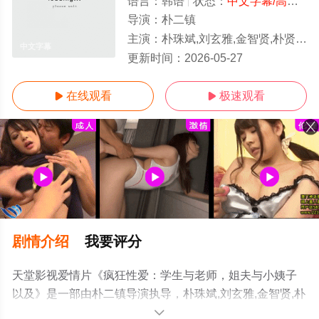
语言：
韩语
状态：
中文字幕/高清
- 
导演：
朴二镇
主演：
朴珠斌,刘玄雅,金智贤,朴贤贞,闵道允,崔宇锡,尚宇,时宇
中文字幕
更新时间：
2026-05-27
在线观看
极速观看


剧情介绍
我要评分
天堂影视爱情片《疯狂性爱：学生与老师，姐夫与小姨子
以及》是一部由朴二镇导演执导，朴珠斌,刘玄雅,金智贤,朴
贤贞,闵道允,崔宇锡,尚宇,时宇等明星演员精彩演绎的韩国
