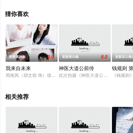
相关信息可移步至豆瓣电视剧、电视猫或剧情网等平台了
解。
猜你喜欢
。
6.0
6.0
更新第24集
更新第25集
更新至12集
我来自未来
神医大道公前传
钱规则 
周南风（胡文煊 饰）借日记本穿越回秦知意（周漾 饰）婚变前
此次拍摄《神医大道公前传》，创作方有
《钱规则
相关推荐