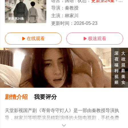
语言：
国语
状态：
更新第24集
- 免费在线观看
导演：
秦教授
主演：
林家川
更新第24集
更新时间：
2026-05-23
在线观看
极速观看


剧情介绍
我要评分
天堂影视国产剧《寄骨寺守灯人》是一部由秦教授导演执
导，林家川等明星演员精彩演绎的大陆电视剧，手机免费
观看高清无删减完整版电视剧全集就上天堂电影网，更多
