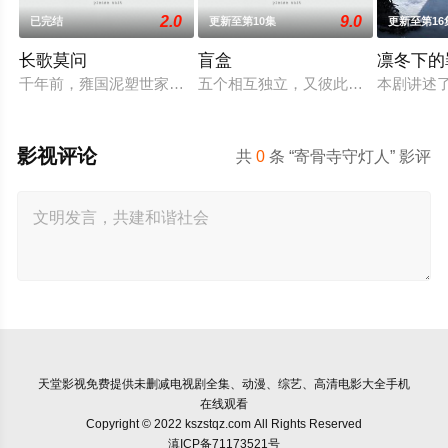
2.0
9.0
已完结
更新至第10集
更新至第16
长歌莫问
盲盒
凛冬下的
千年前，雍国泥塑世家楚门因进贡的“十二生肖”离奇流血炸裂，
五个相互独立，又彼此呼应的故事——
本剧讲述
影视评论
共
0
条 “寄骨寺守灯人” 影评
天堂影视
免费提供未删减电视剧全集、动漫、综艺、高清电影大全手机
在线观看
Copyright © 2022 kszstqz.com All Rights Reserved
滇ICP备71173521号