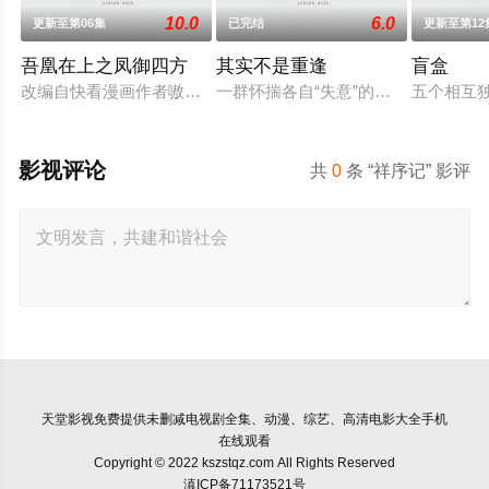
10.0
6.0
更新至第06集
已完结
更新至第12
吾凰在上之凤御四方
其实不是重逢
盲盒
改编自快看漫画作者嗷小泽的独家连载漫画《吾凰在上》。现代
一群怀揣各自“失意”的年轻人，在沿
五个相互
影视评论
共
0
条 “祥序记” 影评
天堂影视
免费提供未删减电视剧全集、动漫、综艺、高清电影大全手机
在线观看
Copyright © 2022 kszstqz.com All Rights Reserved
滇ICP备71173521号