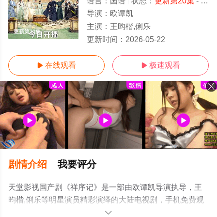
语言：
国语
状态：
更新第20集
- 免费在线观看
导演：
欧谭凯
主演：
王昀楷,俐乐
更新第20集
更新时间：
2026-05-22
在线观看
极速观看


剧情介绍
我要评分
天堂影视国产剧《祥序记》是一部由欧谭凯导演执导，王
昀楷,俐乐等明星演员精彩演绎的大陆电视剧，手机免费观
看高清无删减完整版电视剧全集就上天堂电影网，更多相
