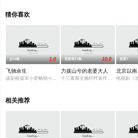
关信息可移步至豆瓣电视剧、电视猫或剧情网等平台了
解。
猜你喜欢
。
1.0
10.0
全19集
更新第23集
更新7
飞驰余生
力拔山兮的老婆大人
北京以南
该剧根据宋小君畅销小说《如何杀死我最好的朋友》改编。苟活
十三寨寨主施纤纤装作卖身葬父，拦
电视剧《
相关推荐