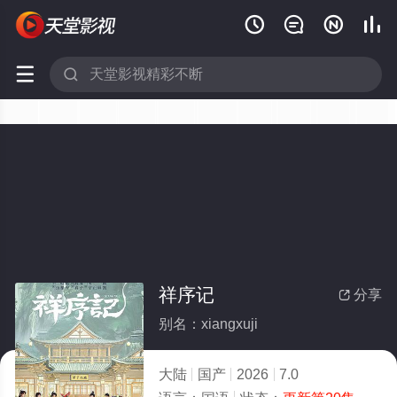






祥序记
分享

别名：xiangxuji
大陆
国产
2026
7.0