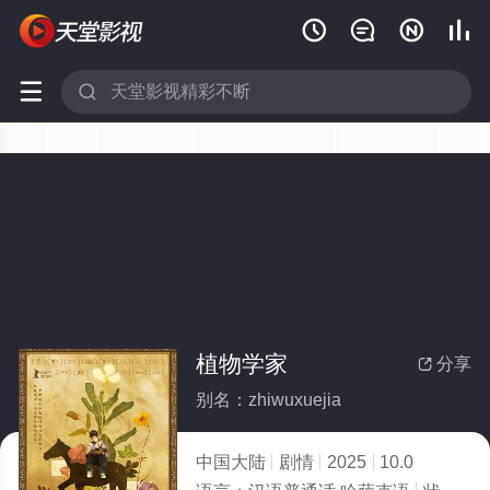






植物学家
分享

别名：zhiwuxuejia
中国大陆
剧情
2025
10.0