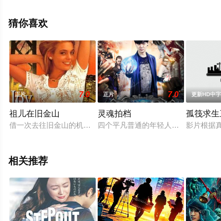
明星演员精彩演绎的中国大陆电影，手机免费观看高清无
删减完整版电影大全就上天堂电影网，更多相关信息可移
猜你喜欢
步至豆瓣电影、电视猫或剧情网等平台了解。
。
7.0
7.0
正片
正片
更新HD中
祖儿在旧金山
灵魂拍档
孤筏求生
借一次去往旧金山的机会，Joy决定联系Paul，一个给她留下美好
四个平凡普通的年轻人因为“引力波”
影片根据真
相关推荐