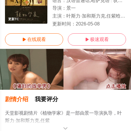
语言：
汉语普通话,哈萨克语
状态：
更
导演：
景一
主演：
叶斯力·加和斯力克,任紫晗,Eramazan·Sarhet,Jomajan·Songhat,Nurdaolet·Jalen
更新TC
更新时间：
2026-05-08
在线观看
极速观看


剧情介绍
我要评分
天堂影视剧情片《植物学家》是一部由景一导演执导，叶
斯力·加和斯力克,任紫
晗,Eramazan·Sarhet,Jomajan·Songhat,Nurdaolet·Jalen等
