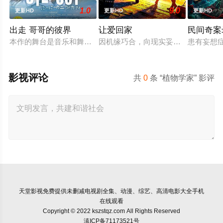
1.0
9.0
更新HD
更新HD
更新HD
出走 哥哥的彼界
让爱回家
民间奇案录
本作的舞台是音乐和舞蹈融入生活的冲绳。与母亲朱音、妹妹舞
因机缘巧合，向现实妥协的导演朱达
患有妄想
影视评论
共
0
条 “植物学家” 影评
天堂影视
免费提供未删减电视剧全集、动漫、综艺、高清电影大全手机
在线观看
Copyright © 2022 kszstqz.com All Rights Reserved
滇ICP备71173521号