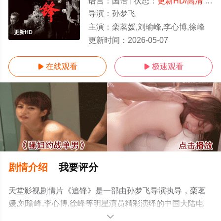
语言：
国语
状态：
更新HD/高清
- 免费在线观看
导演：
孙梦飞
主演：
栾茗媛,刘瑜峰,李心博,徐峰
更新HD
更新时间：
2026-05-07
在线观看
极速观看


剧情介绍
我要评分
天堂影视剧情片《追锋》是一部由孙梦飞导演执导，栾茗
媛,刘瑜峰,李心博,徐峰等明星演员精彩演绎的中国大陆电
影，手机免费观看高清无删减完整版电影大全就上天堂电
