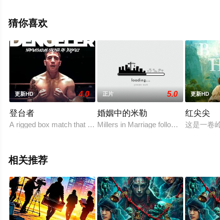
斯,埃米里奥·瑞弗拉,迪伦·斯普罗斯等明星演员精彩演绎的
美国电影，手机免费观看高清无删减完整版电影大全就上
猜你喜欢
天堂电影网，更多相关信息可移步至豆瓣电影、电视猫或
剧情网等平台了解。
4.0
5.0
更新HD
正片
更新HD
。
登台者
婚姻中的米勒
红尖尖
A rigged box match that goes wrong, connects the fates of three u
Millers in Marriage follows Eve Miller,
这是一卷
相关推荐