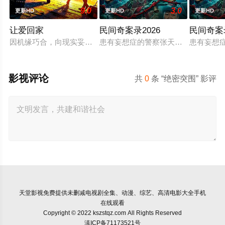
9.0
3.0
更新HD
更新HD
更新HD
让爱回家
民间奇案录2026
民间奇案
因机缘巧合，向现实妥协的导演朱达仁萌生拍一部《河南人在北
患有妄想症的警察张天盛遇上一起离奇
患有妄想
影视评论
共
0
条 “绝密突围” 影评
天堂影视
免费提供未删减电视剧全集、动漫、综艺、高清电影大全手机
在线观看
Copyright © 2022 kszstqz.com All Rights Reserved
滇ICP备71173521号