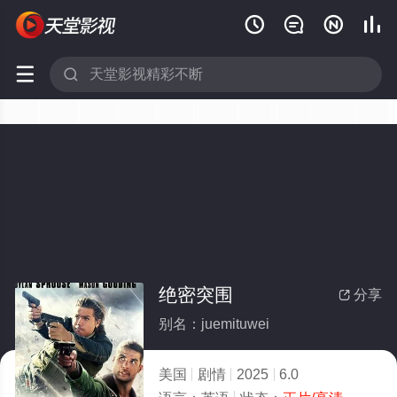






绝密突围
分享

别名：juemituwei
美国
剧情
2025
6.0