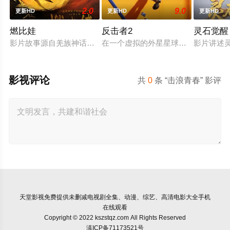
2.0
9.0
更新HD
更新HD
更新HD
燃比娃
反击者2
灵石觉醒
影片故事源自羌族神话，讲述了一只被人类抚养长大的猴子，追寻
在一个虚拟的外星星球上，反击者是
影片讲述
影视评论
共
0
条 “击浪青春” 影评
天堂影视
免费提供未删减电视剧全集、动漫、综艺、高清电影大全手机
在线观看
Copyright © 2022 kszstqz.com All Rights Reserved
滇ICP备71173521号