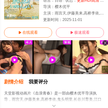
语言：
日语
状态：
更新HD/高清
- 免费在线观看
导演：
樱木优平
主演：
雨宫天,伊藤美来,高桥李依,鬼头明里,长谷川育美,江口拓也,竹达彩奈,三森铃子,内田彩
更新HD
更新时间：
2025-11-01
在线观看
极速观看


剧情介绍
我要评分
天堂影视动画片《击浪青春》是一部由樱木优平导演执
导，雨宫天,伊藤美来,高桥李依,鬼头明里,长谷川育美,江口
拓也,竹达彩奈,三森铃子,内田彩等明星演员精彩演绎的日本
