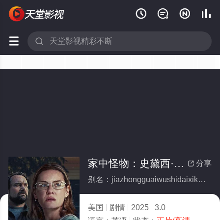






家中怪物：史黛西·可拿南的故事
分享

别名：jiazhongguaiwushidaixikenanandegushi
美国
剧情
2025
3.0