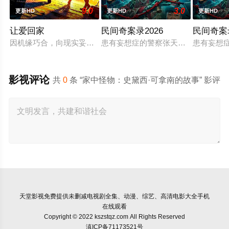
9.0
3.0
更新HD
更新HD
更新HD
让爱回家
民间奇案录2026
民间奇案
因机缘巧合，向现实妥协的导演朱达仁萌生拍一部《河南人在北
患有妄想症的警察张天盛遇上一起离奇
患有妄想
影视评论
共
0
条 “家中怪物：史黛西·可拿南的故事” 影评
天堂影视
免费提供未删减电视剧全集、动漫、综艺、高清电影大全手机
在线观看
Copyright © 2022 kszstqz.com All Rights Reserved
滇ICP备71173521号