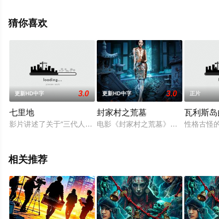
看高清无删减完整版电影大全就上天堂电影网，更多相关
信息可移步至豆瓣电影、电视猫或剧情网等平台了解。
猜你喜欢
。
3.0
3.0
更新HD中字
更新HD中字
正片
七里地
封家村之荒墓
瓦利斯岛
影片讲述了关于“三代人”、“七里地”的故事。为生存而来，为梦
电影《封家村之荒墓》讲述的是考古
性格古怪的
相关推荐