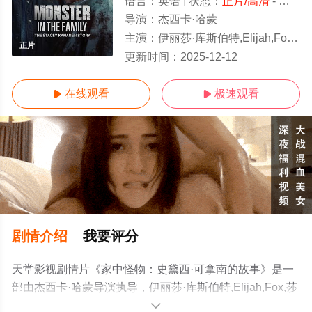
语言：
英语
状态：
正片/高清
- 免费在线观看
导演：
杰西卡·哈蒙
主演：
伊丽莎·库斯伯特,Elijah,Fox,莎娜·詹诺齐奥
正片
更新时间：
2025-12-12
在线观看
极速观看


剧情介绍
我要评分
天堂影视剧情片《家中怪物：史黛西·可拿南的故事》是一
部由杰西卡·哈蒙导演执导，伊丽莎·库斯伯特,Elijah,Fox,莎
娜·詹诺齐奥等明星演员精彩演绎的美国电影，手机免费观
