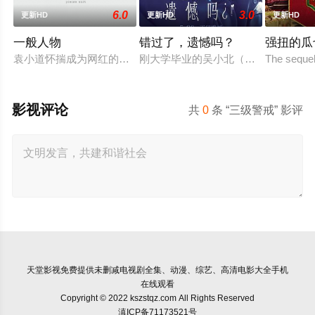
6.0
3.0
更新HD
更新HD
更新HD
一般人物
错过了，遗憾吗？
强扭的瓜
袁小道怀揣成为网红的梦想创作短视频，并与周小乙等人组建了“
刚大学毕业的吴小北（庄达菲 饰）被
The sequel
影视评论
共
0
条 “三级警戒” 影评
天堂影视
免费提供未删减电视剧全集、动漫、综艺、高清电影大全手机
在线观看
Copyright © 2022 kszstqz.com All Rights Reserved
滇ICP备71173521号