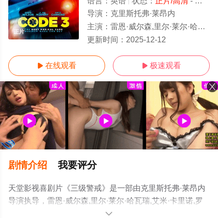
语言：
英语
状态：
正片/高清
- 免费在线观看
导演：
克里斯托弗·莱昂内
主演：
雷恩·威尔森,里尔·莱尔·哈瓦瑞,艾米·卡里诺,罗伯·里格尔,伊薇特·尼科尔·布朗,佩吉·肯尼迪,索洛·马里多纳,崔·欧图尔,特蕾莎·麦克
正片
更新时间：
2025-12-12
在线观看
极速观看


剧情介绍
我要评分
天堂影视喜剧片《三级警戒》是一部由克里斯托弗·莱昂内
导演执导，雷恩·威尔森,里尔·莱尔·哈瓦瑞,艾米·卡里诺,罗
伯·里格尔,伊薇特·尼科尔·布朗,佩吉·肯尼迪,索洛·马里多纳,
