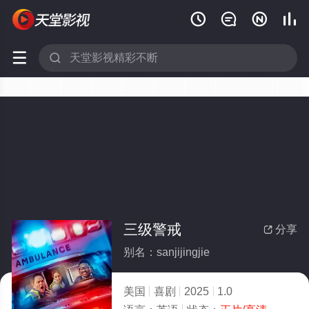






三级警戒
分享

别名：sanjijingjie
美国
喜剧
2025
1.0