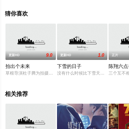
崔·欧图尔,特蕾莎·麦克劳林,安迪·米尔德,阿耶莎·哈里斯,皮
特·霍登,达莉娅·罗尼,迈克尔·J·希拉夫,卡梅隆·富勒,埃里克·
猜你喜欢
蒋曼,梅丽莎·乔·拜莉,卢卡·琼斯,特雷莎·加里,茜耶拉·斯沃茨
等明星演员精彩演绎的美国电影，手机免费观看高清无删
减完整版电影大全就上天堂电影网，更多相关信息可移步
至豆瓣电影、电视猫或剧情网等平台了解。
9.0
1.0
更新HD
更新HD
正片
拍出个未来
下雪的日子
陈翔六点
。
草根导演杜子腾为拍摄自己的首部电影，与同样拥有影视梦的替
没有什么时候比下雪天更酷的了，它
三个互不
相关推荐