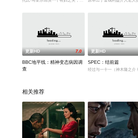
托比·马奎尔饰演一个有妇之夫，越来越没激情的夫妻生活让他走起
原本出于金钱利益介入老人
更新HD
7.0
更新HD
BBC地平线：精神变态病因调
SPEC：结前篇
查
经过与一十一（神木隆之介
Psychopaths have long captured the public imagination. Painted
相关推荐