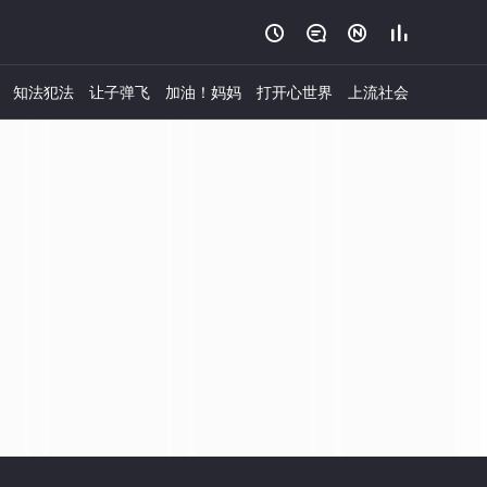




知法犯法
让子弹飞
加油！妈妈
打开心世界
上流社会