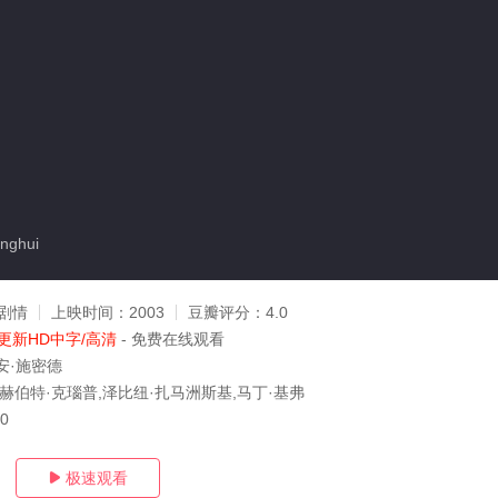
nghui
剧情
上映时间：
2003
豆瓣评分：
4.0
更新HD中字/高清
- 免费在线观看
安·施密德
,赫伯特·克瑙普,泽比纽·扎马洲斯基,马丁·基弗
10
极速观看
