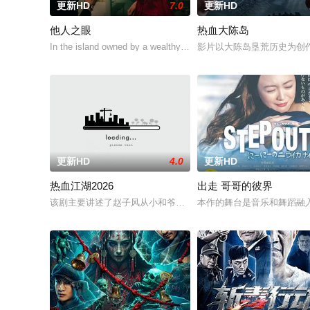
更新HD
7.0
更新HD
他人之眼
热血大陈岛
In the island owned by a wealthy Marquis, Elena's arrival mar
影片以大陈岛垦荒历史为创
更新HD
4.0
更新HD
热血江湖2026
出走 哥哥的彼界
该剧主要讲述了赵子风从小和爷爷在乡下习武，长大后从乡野来
本作的舞台是音乐和舞蹈融