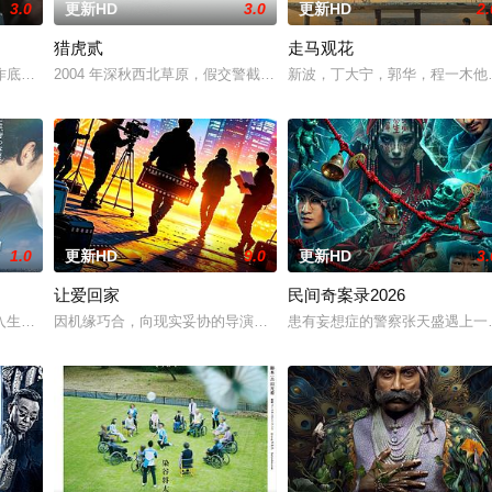
3.0
更新HD
3.0
更新HD
2.
猎虎贰
走马观花
作底色，在尊重历史真实性的前提下，以年轻化、科技化的光影语言活化红色记
2004 年深秋西北草原，假交警截停铜矿押运车，炸药破箱、两命
新波，丁大宁，郭华，程一木他
1.0
更新HD
9.0
更新HD
3.
让爱回家
民间奇案录2026
到大城市寻找自己的一处立足之地。在这样一个充满快节奏、充满利益的城市，
入生活的冲绳。与母亲朱音、妹妹舞一起生活的照屋踊，憧憬舞蹈学校的丽莎，
因机缘巧合，向现实妥协的导演朱达仁萌生拍一部《河南人在北京》电
患有妄想症的警察张天盛遇上一