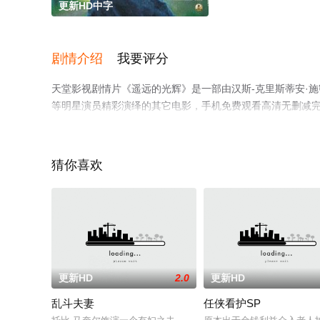
更新HD中字
剧情介绍
我要评分
天堂影视剧情片《遥远的光辉》是一部由汉斯-克里斯蒂安·施密
等明星演员精彩演绎的其它电影，手机免费观看高清无删减
剧情网等平台了解。
猜你喜欢
。
更新HD
2.0
更新HD
乱斗夫妻
任侠看护SP