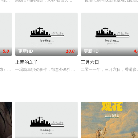
了出轨的心思，心动不如行动，但接踵而至的种种棘手状况令他始料未及...
护理领域的黑社会成员翼彦一（草彅剛 饰），却在一系列事件内心经历了前所
离婚官司的精英，人称“铁面人”的樱川风香（波瑠）是毫不姑息打倒
一位邪恶的马戏团老板在几位高
5.0
更新HD
10.0
更新HD
4.
上帝的羔羊
三月六日
 饰）的恶战，濑文焚流（加濑亮 饰）身受重伤，命几不保。在此期间，青池里
一場劫車綁架事件，卻意外牽扯出一個家庭三代之間的愛恨糾葛。上
二零一一年，三月六日，香港多
 as