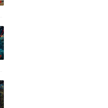
0
忆，生动诠释了“艰苦创业、奋发图强、
陨灭，悍匪携枪遁入茫茫戈壁。刑警杨志刚凭现场足迹与痕迹精准锁凶，追凶
们毕业于同一所大学。他们和很多年轻人一样，自以为是，敏感错弱，没有被
0
子风
开始了舞蹈生涯。朱音为了支撑家数在酒
影的念头，在说服主编姚松、老乡韩战、二房东杨小强加入后，一路曲折式“
起离奇的神像杀人事件，勘案过程中，牵引出“婴胎报仇”，“娘娘索命”等一连