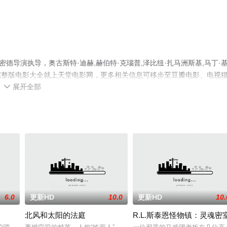
德导演执导，奥古斯特·迪赫,赫伯特·克瑙普,泽比纽·扎马洲斯基,马丁·
完整版电影大全就上天堂电影网，更多相关信息可移步至豆瓣电影、电视
展开全部

6.0
更新HD
10.0
更新HD
10.
北风和太阳的法庭
R.L.斯泰恩怪物镇：灵魂密