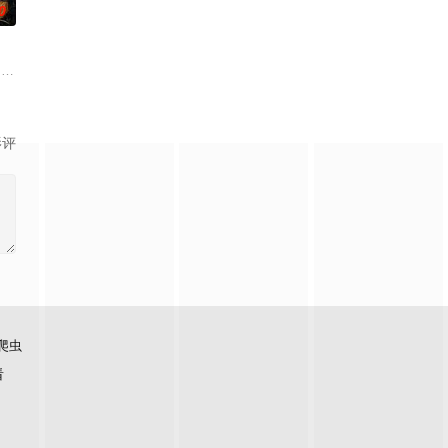
0
安迪参战。首轮毒贩阿泰交易败露被
复可能的四肢——的治疗方法，而一步步踏入在追求理想的理性与疯狂之间摇
drama set against the backdrop of
影评
爬虫
看