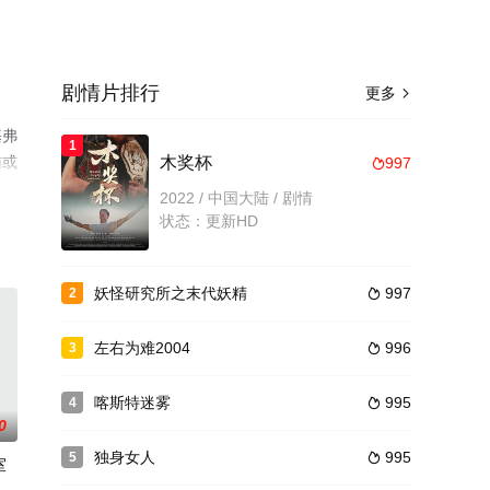
剧情片排行
更多

基弗
1
猫或
木奖杯
997

2022 / 中国大陆 / 剧情
状态：更新HD
妖怪研究所之末代妖精
997
2

左右为难2004
996
3

喀斯特迷雾
995
4

0
独身女人
995
5

室