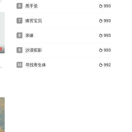
未有的洗礼。如今的他早已退出赖以成名
对方的北风般的律师。与其截然相反，麴谷阳太（冈田将生）则是无论怎样复
中生的小镇上演“鬼屋”，他们必须抗拒他的魔咒。
黑手党
993
6

痛苦宝贝
993
7

亲缘
993
8

0
沙漠驼影
993
9

寻找寄生体
992
10

子（栗山千明 饰）随女儿小润（森山
帝的羔羊，原指耶穌基督願順服上帝的旨意，犧牲自己去換取對世人的寬恕。而
个团体发起反财政预算案大游行，晚上二百多人依然在皇后大道中静坐。示威