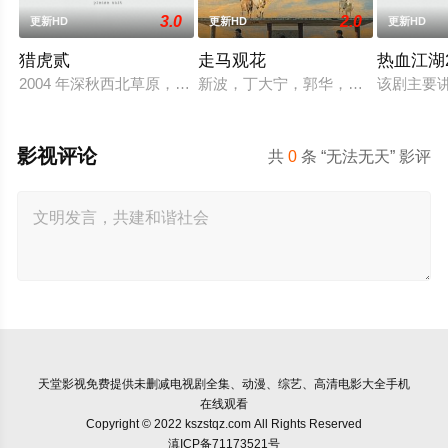
3.0
2.0
更新HD
更新HD
更新HD
猎虎贰
走马观花
热血江湖2
2004 年深秋西北草原，假交警截停铜矿押运车，炸药破箱、
新波，丁大宁，郭华，程一木他们毕
该剧主要
影视评论
共
0
条 “无法无天” 影评
天堂影视
免费提供未删减电视剧全集、动漫、综艺、高清电影大全手机
在线观看
Copyright © 2022 kszstqz.com All Rights Reserved
滇ICP备71173521号