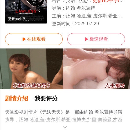
语言：
英语
状态：
更新HD中字/高清
导演：
约翰·希尔寇特
主演：
汤姆·哈迪,盖·皮尔斯,希亚·拉博夫,加里·奥德曼,杰西卡·查斯坦,米娅·华希科沃斯卡,戴恩·德哈恩,诺亚·泰勒,杰森·克拉克
更新HD中字
更新时间：
2025-07-29
在线观看
极速观看


剧情介绍
我要评分
天堂影视剧情片《无法无天》是一部由约翰·希尔寇特导演
执导，汤姆·哈迪,盖·皮尔斯,希亚·拉博夫,加里·奥德曼,杰西
卡·查斯坦,米娅·华希科沃斯卡,戴恩·德哈恩,诺亚·泰勒,杰森·
