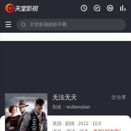






无法无天
分享

别名：wufawutian
美国
剧情
2012
10.0