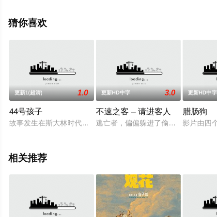
克拉克等明星演员精彩演绎的美国电影，手机免费观看高
清无删减完整版电影大全就上天堂电影网，更多相关信息
猜你喜欢
可移步至豆瓣电影、电视猫或剧情网等平台了解。
。
1.0
3.0
更新1(超清)
更新HD中字
更新HD中
44号孩子
不速之客 – 请进客人
腊肠狗
故事发生在斯大林时代的前苏联，男主角LeoDemidov是一名
逃亡者，偏偏躲进了偷情现场。因同
影片由四
相关推荐