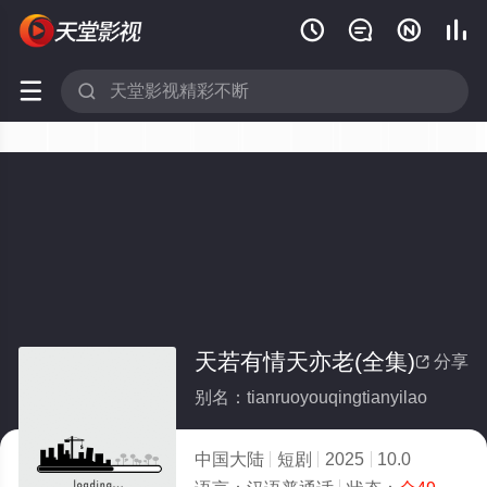






天若有情天亦老(全集)
分享

别名：tianruoyouqingtianyilao
中国大陆
短剧
2025
10.0