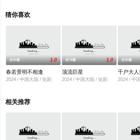
视剧全集就上天堂电影网，更多相关信息可移步至豆瓣电
视剧、电视猫或剧情网等平台了解。
猜你喜欢
。
1.0
1.0
全50集
全78集
全40集
春若景明不相逢
顶流巨星
千户大人
2024 / 中国大陆 / 短剧
2024 / 中国大陆 / 短剧
2024 / 
相关推荐