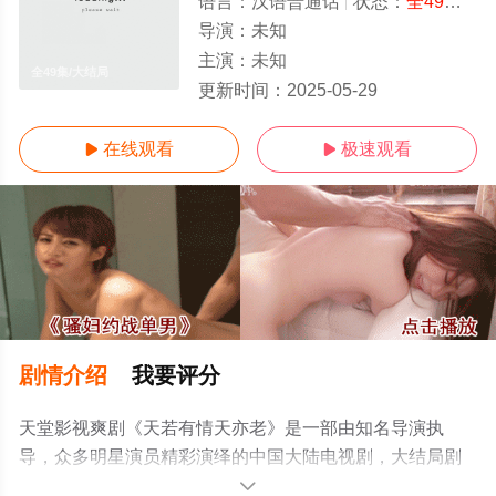
语言：
汉语普通话
状态：
全49集
- 
导演：
未知
主演：
未知
全49集/大结局
更新时间：
2025-05-29
在线观看
极速观看


剧情介绍
我要评分
天堂影视爽剧《天若有情天亦老》是一部由知名导演执
导，众多明星演员精彩演绎的中国大陆电视剧，大结局剧
情已揭晓（全49集），手机免费观看高清无删减完整版电
