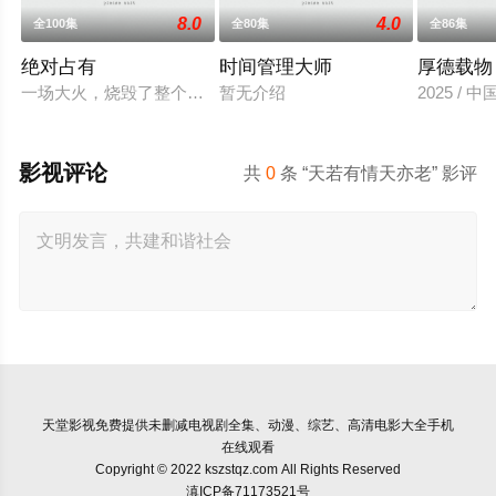
8.0
4.0
全100集
全80集
全86集
绝对占有
时间管理大师
厚德载物
一场大火，烧毁了整个慕家，也烧死了慕笔五年后,她浴火重生,再度归
暂无介绍
2025 / 
影视评论
共
0
条 “天若有情天亦老” 影评
天堂影视
免费提供未删减电视剧全集、动漫、综艺、高清电影大全手机
在线观看
Copyright © 2022 kszstqz.com All Rights Reserved
滇ICP备71173521号