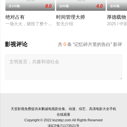
8.0
4.0
全100集
全80集
全86集
绝对占有
时间管理大师
厚德载物
一场大火，烧毁了整个慕家，也烧死了慕笔五年后,她浴火重生,再度归
暂无介绍
2025 / 
影视评论
共
0
条 “记忆碎片里的告白” 影评
天堂影视
免费提供未删减电视剧全集、动漫、综艺、高清电影大全手机
在线观看
Copyright © 2022 kszstqz.com All Rights Reserved
滇ICP备71173521号