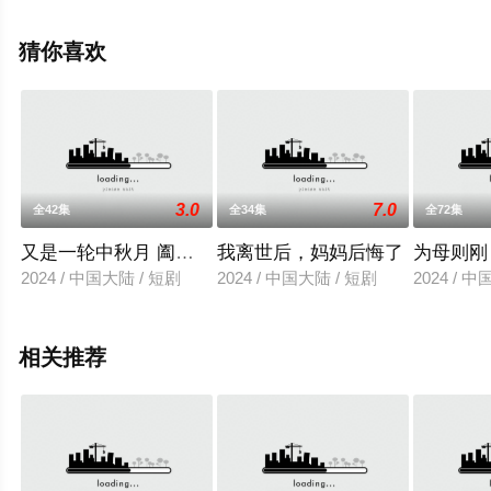
视剧全集就上天堂电影网，更多相关信息可移步至豆瓣电
视剧、电视猫或剧情网等平台了解。
猜你喜欢
。
3.0
7.0
全42集
全34集
全72集
又是一轮中秋月 阖家团圆一场梦
我离世后，妈妈后悔了
为母则刚
2024 / 中国大陆 / 短剧
2024 / 中国大陆 / 短剧
2024 / 
相关推荐