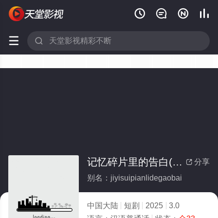






记忆碎片里的告白(全集)
分享

别名：jiyisuipianlidegaobai
中国大陆
短剧
2025
3.0