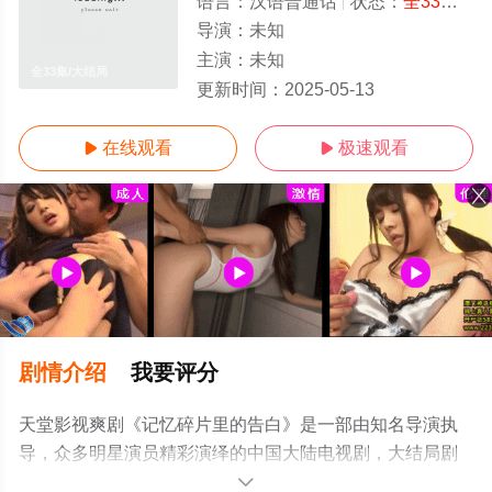
语言：
汉语普通话
状态：
全33集
- 
导演：
未知
主演：
未知
全33集/大结局
更新时间：
2025-05-13
在线观看
极速观看


剧情介绍
我要评分
天堂影视爽剧《记忆碎片里的告白》是一部由知名导演执
导，众多明星演员精彩演绎的中国大陆电视剧，大结局剧
情已揭晓（全33集），手机免费观看高清无删减完整版电
