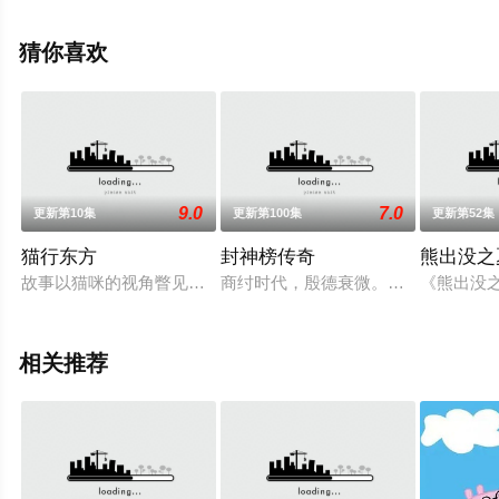
上天堂电影网，更多相关信息可移步至豆瓣动漫、电视猫
或剧情网等平台了解。
猜你喜欢
。
9.0
7.0
更新第10集
更新第100集
更新第52集
猫行东方
封神榜传奇
熊出没之
故事以猫咪的视角瞥见激烈的战场、历史的一瞬、动人的亲情、
商纣时代，殷德衰微。子受辛荒淫无
《熊出没
相关推荐