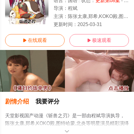
语言：
国语
状态：
更新第08集
- 免费在线观看
导演：
程斌
主演：
陈张太康,郑希,KOKO殿,图特哈蒙,北炎
更新第08集
更新时间：
2025-03-31
在线观看
极速观看


剧情介绍
我要评分
天堂影视国产动漫《斩兽之刃》是一部由程斌导演执导，
陈张太康,郑希,KOKO殿,图特哈蒙,北炎等明星演员精彩演绎
的大陆动漫，手机免费观看高清无删减完整版动漫全集就
