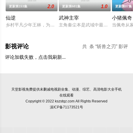
2.0
1.0
更新第153集
更新第681集
更新第07集
仙逆
武神主宰
小猪佩奇
乡村平凡少年王林，为了心中不屈的信念踏入仙门修行，克服天
主角秦尘本是武域中最顶尖的天才强
当佩奇从家
影视评论
共
条 “斩兽之刃” 影评
评论加载失败，点击我刷新...
天堂影视
免费提供未删减电视剧全集、动漫、综艺、高清电影大全手机
在线观看
Copyright © 2022 kszstqz.com All Rights Reserved
滇ICP备71173521号