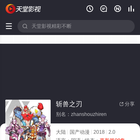






斩兽之刃
分享

别名：zhanshouzhiren
大陆
国产动漫
2018
2.0