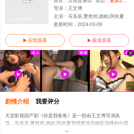
语言：
汉语普通话
状态：
更新24
- 
导演：
王文博
主演：
马东辰,曹然然,德柏,阿依夏
1-24全集/大结局
更新时间：
2024-03-09
在线观看
极速观看


剧情介绍
我要评分
天堂影视国产剧《你是我爸爸》是一部由王文博导演执
导，马东辰,曹然然,德柏,阿依夏等明星演员精彩演绎的中国
大陆电视剧，大结局剧情已揭晓（1-24全集），手机免费
