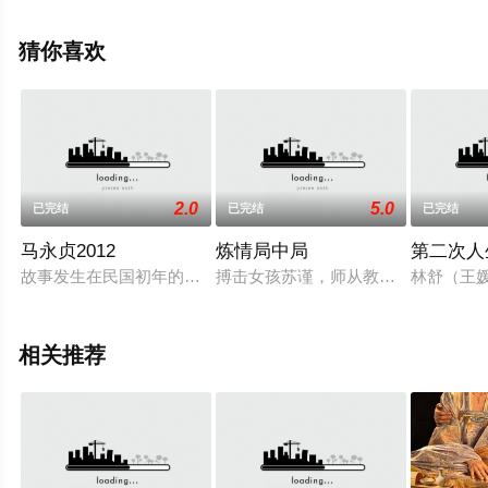
观看高清无删减完整版电视剧全集就上天堂电影网，更多
相关信息可移步至豆瓣电视剧、电视猫或剧情网等平台了
猜你喜欢
解。
。
2.0
5.0
已完结
已完结
已完结
马永贞2012
炼情局中局
第二次人生
故事发生在民国初年的上海，当时的上海官商勾结，帮会之间相
搏击女孩苏谨，师从教练陆虎。这天
林舒（王
相关推荐