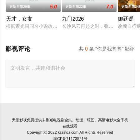
5.0
7.0
更新至第20集
更新至第22集
更新至第24
天才，女友
九门2026
御廷谣
根据素光同同名小说改编。江逾白长大以后，林知夏忽然对他说：
长沙风云再起之时，张启山（陈伟霆 
改编自行
影视评论
共
0
条 “你是我爸爸” 影评
天堂影视
免费提供未删减电视剧全集、动漫、综艺、高清电影大全手机
在线观看
Copyright © 2022 kszstqz.com All Rights Reserved
滇ICP备71173521号