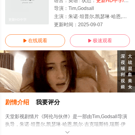
语言：
英语
状态：
更新HD中字/高清
导演：
Tim,Godsall
主演：
朱诺·坦普尔,凯瑟琳·哈恩,凯尔·吉克瑞斯特,瑞斯·伊凡斯,杰克·基默,泰勒·海涅斯,埃利亚斯·托菲西斯,Mark,O&amp;a
更新HD中字
更新时间：
2025-09-07
在线观看
极速观看


剧情介绍
我要评分
天堂影视剧情片《阿伦与伙伴》是一部由Tim,Godsall导演
执导，朱诺·坦普尔,凯瑟琳·哈恩,凯尔·吉克瑞斯特,瑞斯·伊
凡斯,杰克·基默,泰勒·海涅斯,埃利亚斯·托菲西
