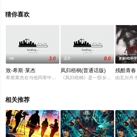
斯,Mark,O&amp;amp;amp;amp;amp;#039;Brien,Michael,Facc
等明星演员精彩演绎的美国电影，手机免费观看高清无删
猜你喜欢
减完整版电影大全就上天堂电影网，更多相关信息可移步
至豆瓣电影、电视猫或剧情网等平台了解。
3.0
8.0
HD
正片
更新HD中
。
致-希斯·莱杰
凤归梧桐(普通话版)
残酷青春
希斯莱杰在与他同辈中的演员中可算是功成名就，可悲的是，在20
《凤归梧桐》是一部乡村生活轻喜剧
由瓦尔丹
相关推荐