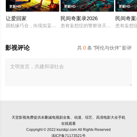
9.0
3.0
更新HD
更新HD
更新HD
让爱回家
民间奇案录2026
民间奇案
因机缘巧合，向现实妥协的导演朱达仁萌生拍一部《河南人在北
患有妄想症的警察张天盛遇上一起离奇
患有妄想
影视评论
共
0
条 “阿伦与伙伴” 影评
天堂影视
免费提供未删减电视剧全集、动漫、综艺、高清电影大全手机
在线观看
Copyright © 2022 kszstqz.com All Rights Reserved
滇ICP备71173521号