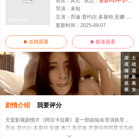
语言：
其它
状态：
更新HD中字/高清
导演：
未知
主演：
乔迪·普约尔·多塞特,安娜·奥汀,塞尼娅·罗赛特
更新HD中字
更新时间：
2025-09-07
在线观看
极速观看


剧情介绍
我要评分
天堂影视剧情片《阿尔卡拉斯》是一部由知名导演执导，
乔迪·普约尔·多塞特,安娜·奥汀,塞尼娅·罗赛特等明星演员精
彩演绎的西班牙电影，手机免费观看高清无删减完整版电
