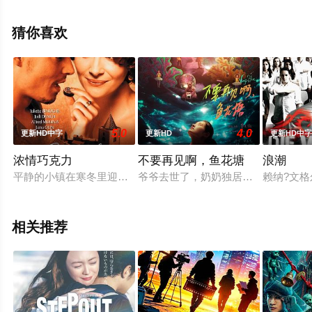
影大全就上天堂电影网，更多相关信息可移步至豆瓣电
影、电视猫或剧情网等平台了解。
猜你喜欢
。
5.0
4.0
更新HD中字
更新HD
更新HD中
浓情巧克力
不要再见啊，鱼花塘
浪潮
平静的小镇在寒冬里迎来了火热的一天。年轻的薇安萝雪（朱丽叶特-比诺什 
爷爷去世了，奶奶独居在家。屋子里
赖纳?文格
相关推荐