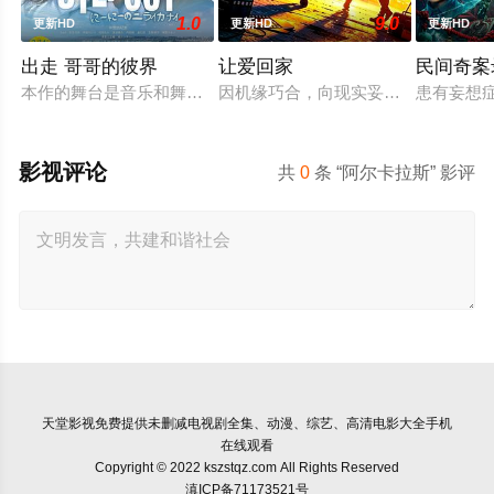
1.0
9.0
更新HD
更新HD
更新HD
出走 哥哥的彼界
让爱回家
民间奇案录
本作的舞台是音乐和舞蹈融入生活的冲绳。与母亲朱音、妹妹舞
因机缘巧合，向现实妥协的导演朱达
患有妄想
影视评论
共
0
条 “阿尔卡拉斯” 影评
天堂影视
免费提供未删减电视剧全集、动漫、综艺、高清电影大全手机
在线观看
Copyright © 2022 kszstqz.com All Rights Reserved
滇ICP备71173521号